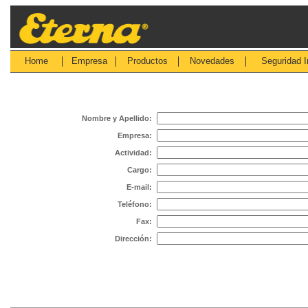
Home
Empresa
Productos
Novedades
Seguridad I
Nombre y Apellido:
Empresa:
Actividad:
Cargo:
E-mail:
Teléfono:
Fax:
Dirección: